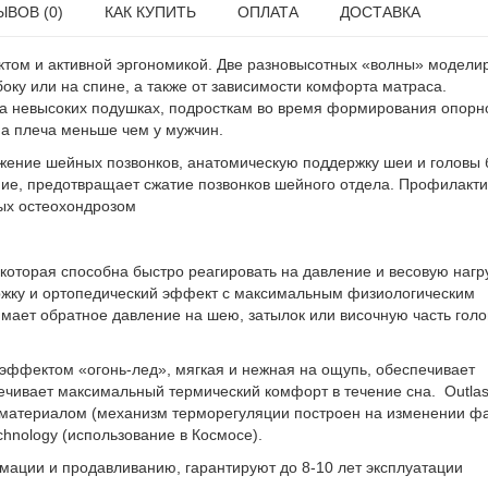
ЫВОВ (0)
КАК КУПИТЬ
ОПЛАТА
ДОСТАВКА
том и активной эргономикой. Две разновысотных «волны» модели
 боку или на спине, а также от зависимости комфорта матраса.
на невысоких подушках, подросткам во время формирования опорн
на плеча меньше чем у мужчин.
жение шейных позвонков, анатомическую поддержку шеи и головы 
е, предотвращает сжатие позвонков шейного отдела. Профилакти
ных остеохондрозом
оторая способна быстро реагировать на давление и весовую нагру
жку и ортопедический эффект с максимальным физиологическим
мает обратное давление на шею, затылок или височную часть голо
 эффектом «огонь-лед», мягкая и нежная на ощупь, обеспечивает
ечивает максимальный термический комфорт в течение сна. Outla
 материалом (механизм терморегуляции построен на изменении ф
hnology (использование в Космосе).
рмации и продавливанию, гарантируют до 8-10 лет эксплуатации