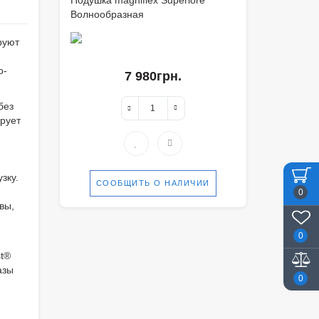
Подушка magniflex Superiore
Волнообразная
руют
о-
7 980грн.
без
рует
зку.
СООБЩИТЬ О НАЛИЧИИ
0
вы,
0
st®
азы
0