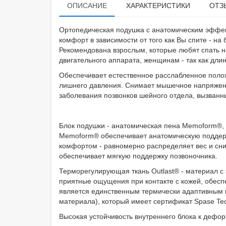
ОПИСАНИЕ
ХАРАКТЕРИСТИКИ
ОТЗ
Ортопедическая подушка с анатомическим эффек
комфорт в зависимости от того как Вы спите - на
Рекомендована взрослым, которые любят спать 
двигательного аппарата, женщинам - так как дли
Обеспечивает естественное расслабленное поло
лишнего давления. Снимает мышечное напряжени
заболевания позвонков шейного отдела, вызван
Блок подушки - анатомическая пена Memoform®, к
Memoform® обеспечивает анатомическую поддер
комфортом - равномерно распределяет вес и сни
обеспечивает мягкую поддержку позвоночника.
Терморегулирующая ткань Outlast® - материал с
приятные ощущения при контакте с кожей, обесп
является единственным термически адаптивным
материала), который имеет сертификат Spase Tec
Высокая устойчивость внутреннего блока к дефо