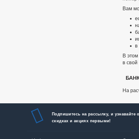
Вам мо
е
н
б
и
в
В этом
в свой
БАНК
На рас
Подпишитесь на рассылку, и узнавайте 
скидках и акциях первыми!