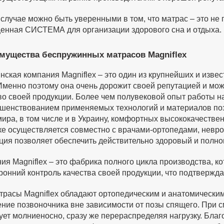
 случае можно быть уверенными в том, что матрас – это не 
енная СИСТЕМА для организации здорового сна и отдыха.
мущества беспружинных матрасов Magniflex
нская компания Magniflex – это один из крупнейших и изв
Именно поэтому она очень дорожит своей репутацией и мо
во своей продукции. Более чем полувековой опыт работы н
шенствованием применяемых технологий и материалов поз
мира, в том числе и в Украину, комфортных высококачестве
е осуществляется совместно с врачами-ортопедами, невро
ция позволяет обеспечить действительно здоровый и полно
ия Magniflex – это фабрика полного цикла производства, к
ронний контроль качества своей продукции, что подтвержд
трасы Magniflex обладают ортопедическим и анатомически
ние позвоночника вне зависимости от позы спящего. При с
ует молниеносно, сразу же перераспределяя нагрузку. Благ