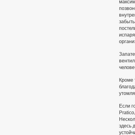
максим
позвон
внутре
забыть
постел
испаря
органи
Запате
вентил
челове
Кроме 
благод
утомля
Если г
Pratic
Нескол
здесь 
устойч