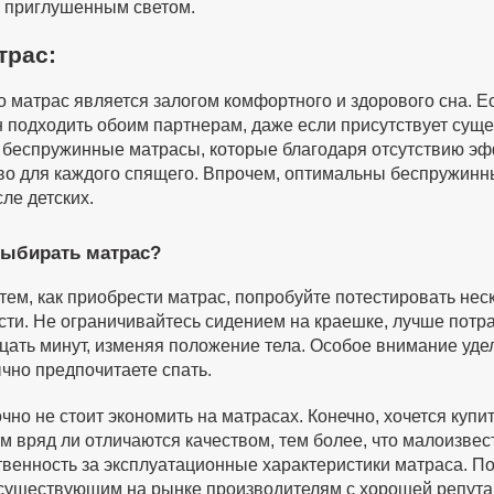
 приглушенным светом.
трас:
 матрас является залогом комфортного и здорового сна. Ес
 подходить обоим партнерам, даже если присутствует суще
 беспружинные матрасы, которые благодаря отсутствию э
во для каждого спящего. Впрочем, оптимальны беспружинн
сле детских.
выбирать матрас?
тем, как приобрести матрас, попробуйте потестировать не
сти. Не ограничивайтесь сидением на краешке, лучше потра
цать минут, изменяя положение тела. Особое внимание уделя
чно предпочитаете спать.
очно не стоит экономить на матрасах. Конечно, хочется купи
м вряд ли отличаются качеством, тем более, что малоизвес
твенность за эксплуатационные характеристики матраса. П
существующим на рынке производителям с хорошей репута