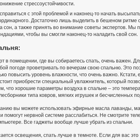
онижение стрессоустойчивости.
справиться с этой проблемой и наконец-то начать высыпать
ординарного. Достаточно лишь выделить в бешеном ритме 
на сон, а также принять во внимание советы экспертов. Мы
ндациями, чтобы вы смогли наконец-то наладить свой сон.
альня:
т в помещении, где вы собираетесь спать, очень важен. Дл
бой погоде проветривать по вечерам свою спальню. Это поз
ько повысить уровень влажности, что очень важно. Кстати, 
 стоит приобрести специальный увлажнитель, который позв
м, что хорошие параметры воздуха в спальне – это темпера
лесборники типа ковров, мягких игрушек и бесчисленных по
анию вы можете использовать эфирные масла лаванды, ман
 и помогут нервной системе расслабиться. Не смотрите тел
мпьютере. Все гаджеты вообще лучше убрать из спальни.
сается освещения, спать лучше в темноте. Если для вас это