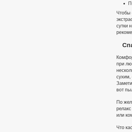
П
Чтобы 
экстра
сутки 
рекоме
Сп
Комфор
при лю
нескол
сухим,
Замети
вот пы
По жел
релакс
или ко
Что ка