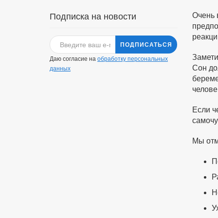
Очень 
Подписка на новости
предпо
реакци
ПОДПИСАТЬСЯ
Замети
Даю согласие на
обработку персональных
Сон до
данных
береме
челове
Если ч
самочу
Мы отм
П
Р
Н
У