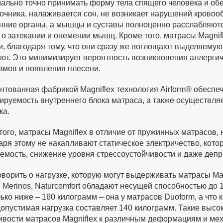
ально точно принимать форму тела спящего человека и обе
очника, налаживается сон, не возникает нарушений кровооб
нние органы, а мышцы и суставы полноценно расслабляютс
 о затекании и онемении мышц. Кроме того, матрасы Magni
и, благодаря тому, что они сразу же поглощают выделяемую 
ют. Это минимизирует вероятность возникновения аллергич
змов и появления плесени.
нтованная фабрикой Magniflex технология Airform® обесп
ируемость внутреннего блока матраса, а также осуществля
ка.
того, матрасы Magniflex в отличие от пружинных матрасов,
аря этому не накапливают статическое электричество, кот
емость, снижение уровня стрессоустойчивости и даже депр
оворить о нагрузке, которую могут выдерживать матрасы Magn
o, Merinos, Naturcomfort обладают несущей способностью до
ько ниже – 160 килограмм – она у матрасов Duoform, а что ка
допустимая нагрузка составляет 140 килограмм. Такие выс
ивости матрасов Magniflex к различным деформациям и мех