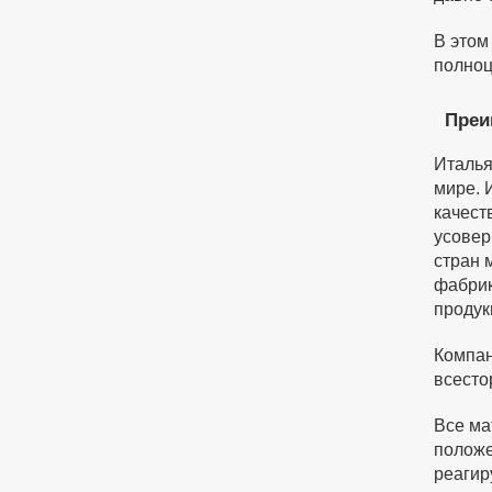
В этом
полноц
Преи
Италья
мире. 
качест
усовер
стран 
фабрик
продук
Компан
всесто
Все ма
положе
реагир