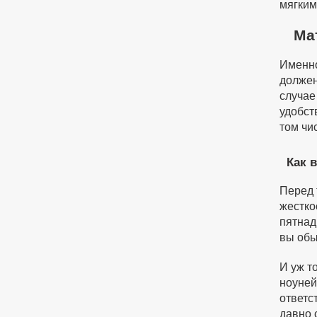
мягким
Ма
Именно
должен
случае
удобст
том чи
Как 
Перед 
жестко
пятнад
вы обы
И уж т
ноуней
ответс
давно 