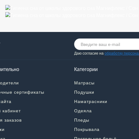
о
Даю согласие на
обработку персон
ительно
Категории
одители
Матрасы
чные сертификаты
Подушки
сайта
Наматрасники
 кабинет
Одеяла
я заказов
Пледы
ки
Покрывала
ка
Постельное бельё