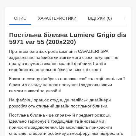
ОПИС
ХАРАКТЕРИСТИКИ
ВІДГУКИ (0)
ЯК К
Постільна білизна Lumiere Grigio dis
5971 var 55 (200х220)
Протягом багатьох років компанія CAVALIERI SPA
задовольняє найвибагливіші вимоги своїх покупців і по
праву заслужила звання кращої фабрики Італії з
виробництва постільної білизни високої якості.
Кожного сезону фабрика оновлює свої колекції постільної
білизни з огляду на попит покупця і задовольняючи
вимоги в якості та дизайні.
На фабриці працює студія, де італійські дизайнери
розробляють стильний дизайн постільної білизни.
Постільна білизна - це справжній предмет розкоші,
ідеально гармонує з традиціями та інноваціями і
приносить задоволення. Це можливість прикрасити
спальню, створити особливу атмосферу, яка підкреслить