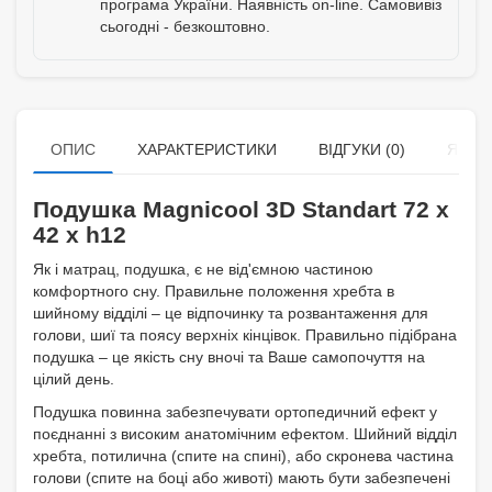
програма України. Наявність on-line. Самовивіз
сьогодні - безкоштовно.
ОПИС
ХАРАКТЕРИСТИКИ
ВІДГУКИ (0)
ЯК К
Подушка Magnicool 3D Standart 72 x
42 x h12
Як і матрац, подушка, є не від'ємною частиною
комфортного сну. Правильне положення хребта в
шийному відділі – це відпочинку та розвантаження для
голови, шиї та поясу верхніх кінцівок. Правильно підібрана
подушка – це якість сну вночі та Ваше самопочуття на
цілий день.
Подушка повинна забезпечувати ортопедичний ефект у
поєднанні з високим анатомічним ефектом. Шийний відділ
хребта, потилична (спите на спині), або скронева частина
голови (спите на боці або животі) мають бути забезпечені