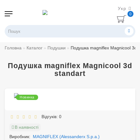
Укр
0
Головна
Каталог
Подушки
Подушка magniflex Magnicool 3d s
Подушка magniflex Magnicool 3d
standart
Новинка
Відгуків: 0
В наявності
Виробник:
MAGNIFLEX (Alessanderx S.p.a.)