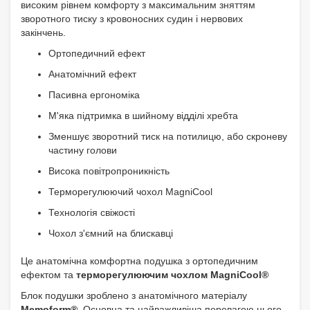
високим рівнем комфорту з максимальним зняттям
зворотного тиску з кровоносних судин і нервових
закінчень.
Ортопедичний ефект
Анатомічний ефект
Пасивна ергономіка
М'яка підтримка в шийному відділі хребта
Зменшує зворотний тиск на потилицю, або скроневу
частину голови
Висока повітропроникність
Терморегулюючий чохол MagniCool
Технологія свіжості
Чохол з'ємний на блискавці
Це анатомічна комфортна подушка з ортопедичним
ефектом та
терморегулюючим чохлом MagniCool®
Блок подушки зроблено з анатомічного матеріалу
Memoform®
. Основна та найважливіша перевагою цього