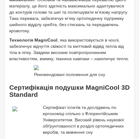
матеріалу, це його здатність максимально адаптуватися
до контурів голови та шиї та полегшувати м'язову напругу.
Така перевага, забезпечує м'яку ортопедичну підтримку
шийного відділу хребта, без стискань та передавлень
кровотоку.
Технологія MagniCool
, яка використовується в чохлі,
забезпечує відчуття свіжості та миттєвий відвід тепла від
тіла в літку. Завдяки високим повітропроникним
властивостям, взимку, тканина навпаки – накопичує тепло.
Рекомендовані положення для сну
Сертифікація подушки MagniCool 3D
Standard
Сертифікат іспитів та досліджень по
ергономіці спільно з Флорентійським
Університетом. Високий рівень наукової
обґрунтованості в розділі ортопедичних
виробів, та вивчення сну