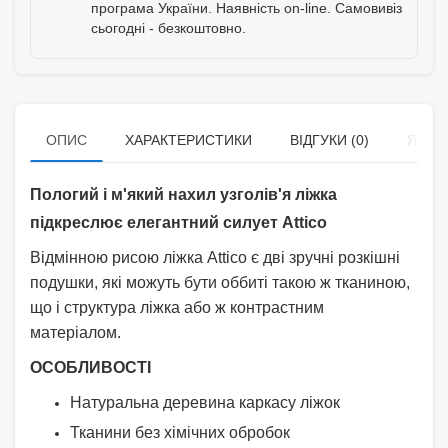
програма України. Наявність on-line. Самовивіз
сьогодні - безкоштовно.
ОПИС
ХАРАКТЕРИСТИКИ
ВІДГУКИ (0)
ЯК К
Пологий і м'який нахил узголів'я ліжка
підкреслює елегантний силует Attico
Відмінною рисою ліжка Attico є дві зручні розкішні
подушки, які можуть бути оббиті такою ж тканиною,
що і структура ліжка або ж контрастним
матеріалом.
ОСОБЛИВОСТІ
Натуральна деревина каркасу ліжок
Тканини без хімічних обробок