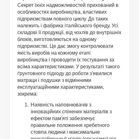
Секрет їхніх надможливостей прихований в
особливостях виробництва, властивих
підприємствам повного циклу. До таких
належить і фабрика італійського бренду. Усі
складові її продукції, від чохлів до внутрішніх
блоків, виготовляються на одному
підприємстві. Це дає змогу контролювати
якість виробів на кожному етапі
виробництва і проводити їх тестування за
всіма характеристиками. У результаті такого
ґрунтовного підходу до роботи з'явилися
матраци і подушки з відмінними
експлуатаційними характеристиками,
зокрема:
Наявність наповнювачів з
інноваційних спінених матеріалів з
ефектом пам'яті забезпечує
правильне положення хребетного
стовпа людини і максимальне
розслаблення її м'язів (організму) під