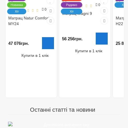
0
Новинка
Радимо
Хіт
0
Хіт
Хіт
Матрац Magni 9
Матрац Natur Comfort
Матра
MY24
H22
56 256грн.
47 076грн.
25 83
Купити в 1 клік
Н
Купити в 1 клік
Останні статті та новини