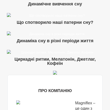
Динамічне вивчення сну
Що спотворило наші патерни сну?
Динаміка сну в різні періоди життя
Циркадні ритми, Мелатонін, Джетлаг,
Кофеїн
ПРО КОМПАНІЮ
Magniflex –
це один з