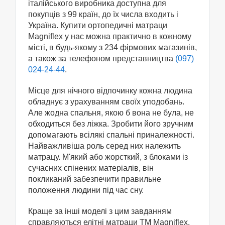
італійського виробника доступна для
покупців з 99 країн, до їх числа входить і
Україна. Купити ортопедичні матраци
Magniflex у нас можна практично в кожному
місті, в будь-якому з 234 фірмових магазинів,
а також за телефоном представництва
(097)
024-24-44
.
Місце для нічного відпочинку кожна людина
обладнує з урахуванням своїх уподобань.
Але жодна спальня, якою б вона не була, не
обходиться без ліжка. Зробити його зручним
допомагають всілякі спальні приналежності.
Найважливіша роль серед них належить
матрацу. М'який або жорсткий, з блоками із
сучасних спінених матеріалів, він
покликаний забезпечити правильне
положення людини під час сну.
Краще за інші моделі з цим завданням
справляються елітні матраци ТМ Magniflex.