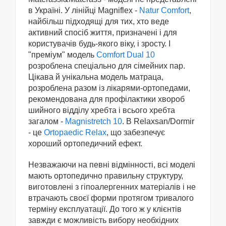
в Україні. У лінійці Magniflex -
Natur Comfort
,
найбільш підходящі для тих, хто веде
активний спосіб життя, призначені і для
користувачів будь-якого віку, і зросту. І
"преміум" модель
Comfort Dual 10
розроблена спеціально для сімейних пар.
Цікава й унікальна модель матраца,
розроблена разом із лікарями-ортопедами,
рекомендована для профілактики хвороб
шийного відділу хребта і всього хребта
загалом -
Magnistretch 10
. В Relaxsan/Dormir
- це
Ortopaedic Relax
, що забезпечує
хороший ортопедичний ефект.
Незважаючи на певні відмінності, всі моделі
мають ортопедично правильну структуру,
виготовлені з гіпоалергенних матеріалів і не
втрачають своєї форми протягом тривалого
терміну експлуатації. До того ж у клієнтів
завжди є можливість вибору необхідних